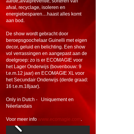
aarde,
afvalpreventie, sorteren van
afval, recyclage, isoleren en
energiebesparen…haast alles komt
aan bod.
De show wordt gebracht door
beroepsgoochelaar Guinelli met eigen
decor,
geluid en belichting. Een show
vol verrassingen en aangepast aan de
doelgroep: zo is er ECOMAGIE voor
het Lager Onderwijs (bovenbouw: 9
t.e.m.12 jaar) en ECOMAGIE XL voor
het Secundair Onderwijs (derde graad:
16 t.e.m.18jaar).
Only in Dutch - Uniquement en
Néerlandais
Voor meer info
www.ecomagie.com
.​